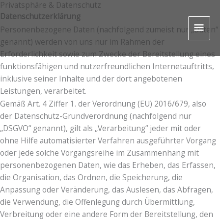
Privatsphäre & Datenschutz
Zum
Menü
HA
Datenschutzerklärung
Inhalt
Personenbezogene Daten (nachfolgend zumeist nur „Daten“
springen
genannt) werden von uns nur im Rahmen der
Erforderlichkeit sowie zum Zwecke der Bereitstellung eines
funktionsfähigen und nutzerfreundlichen Internetauftritts,
inklusive seiner Inhalte und der dort angebotenen
Leistungen, verarbeitet.
Gemäß Art. 4 Ziffer 1. der Verordnung (EU) 2016/679, also
der Datenschutz-Grundverordnung (nachfolgend nur
„DSGVO“ genannt), gilt als „Verarbeitung“ jeder mit oder
ohne Hilfe automatisierter Verfahren ausgeführter Vorgang
oder jede solche Vorgangsreihe im Zusammenhang mit
personenbezogenen Daten, wie das Erheben, das Erfassen,
die Organisation, das Ordnen, die Speicherung, die
Anpassung oder Veränderung, das Auslesen, das Abfragen,
die Verwendung, die Offenlegung durch Übermittlung,
Verbreitung oder eine andere Form der Bereitstellung, den