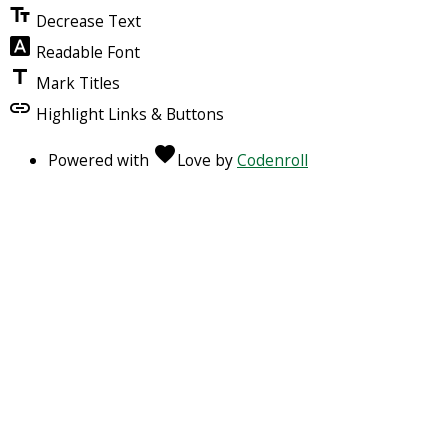
text_fields
Decrease Text
font_download
Readable Font
title
Mark Titles
link
Highlight Links & Buttons
favorite
Powered with
Love
by
Codenroll